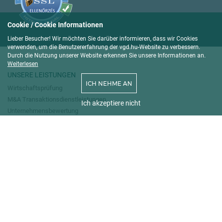
Cookie / Cookie Informationen
Lieber Besucher! Wir möchten Sie darüber informieren, dass wir Cookies
verwenden, um die Benutzererfahrung der vgd.hu-Website zu verbessern.
Durch die Nutzung unserer Website erkennen Sie unsere Informationen an.
Weiterlesen
UNSERE LEISTUNGEN
ICH NEHME AN
Wirtschaftsprüfung
M&A Transaktionsdienstleistungen
Ich akzeptiere nicht
Unternehmensbewertung
Steuerberatung
Steuerrechtliche Vertretung
Transferpreis-Dienstleistungen
Buchführung
Umsatzsteuerliche - und finanzielle Vertretung
CFO-Dienstleistungen
Digitalisierungslösungen und IT-Beratung
Lohn- und Gehaltsabrechnung
Start-up & Legal Seat