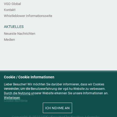
VGD Global
Kontakt
Whistleblower Informationsseite
AKTUELLES
Neueste Nachrichten
Medien
Cookie / Cookie Informationen
Lieber Besucher! Wir möchten Sie darüber informieren, dass wir Cookies
Rechtliche Hinweise
verwenden, um die Benutzererfahrung der vgd.hu-Website zu verbessern.
Durch die Nutzung unserer Website erkennen Sie unsere Informationen an.
Datenschutzhinweise
Weiterlesen
Cookie-Richtlinie
ICH NEHME AN